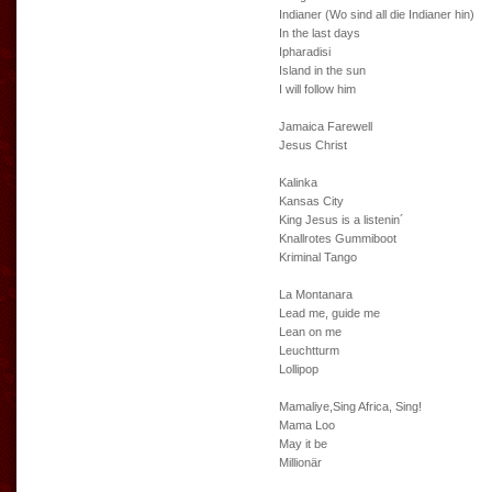
Indianer (Wo sind all die Indianer hin)
In the last days
Ipharadisi
Island in the sun
I will follow him
Jamaica Farewell
Jesus Christ
Kalinka
Kansas City
King Jesus is a listenin´
Knallrotes Gummiboot
Kriminal Tango
La Montanara
Lead me, guide me
Lean on me
Leuchtturm
Lollipop
Mamaliye,Sing Africa, Sing!
Mama Loo
May it be
Millionär