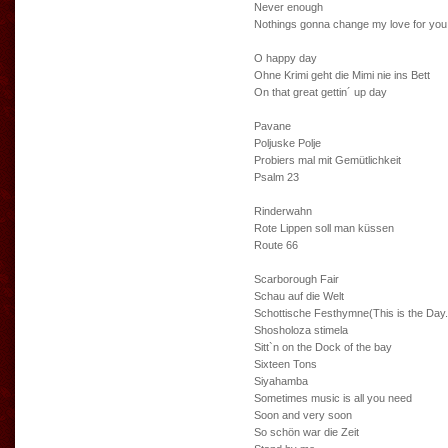
Never enough
Nothings gonna change my love for you
O happy day
Ohne Krimi geht die Mimi nie ins Bett
On that great gettin´ up day
Pavane
Poljuske Polje
Probiers mal mit Gemütlichkeit
Psalm 23
Rinderwahn
Rote Lippen soll man küssen
Route 66
Scarborough Fair
Schau auf die Welt
Schottische Festhymne(This is the Day.
Shosholoza stimela
Sitt`n on the Dock of the bay
Sixteen Tons
Siyahamba
Sometimes music is all you need
Soon and very soon
So schön war die Zeit