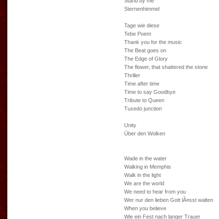
Stand by me
Sternenhimmel
Tage wie diese
Tebe Poem
Thank you for the music
The Beat goes on
The Edge of Glory
The flower, that shattered the stone
Thriller
Time after time
Time to say Goodbye
Tribute to Queen
Tuxedo junction
Unity
Über den Wolken
Wade in the water
Walking in Memphis
Walk in the light
We are the world
We need to hear from you
Wer nur den lieben Gott lÃ¤sst walten
When you believe
Wie ein Fest nach langer Trauer