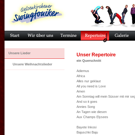
Unsere Lieder
Unser Repertoire
ein Querschnitt
Unsere Weihnachtslieder
Adiemus
Africa
Alles nur geklaut
All you need is Love
Amen
Am Sonntag will mein Süsser mit mir se
And so it goes
Annies Song
An Tagen wie diesen
Aux Champs Elysees
Bayete Inkosi
Bajuschki Baju