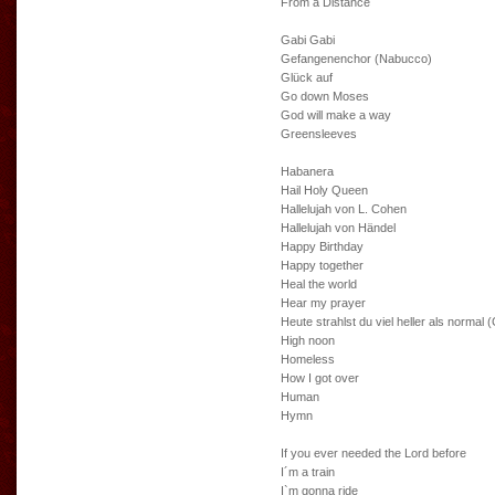
From a Distance
Gabi Gabi
Gefangenenchor (Nabucco)
Glück auf
Go down Moses
God will make a way
Greensleeves
Habanera
Hail Holy Queen
Hallelujah von L. Cohen
Hallelujah von Händel
Happy Birthday
Happy together
Heal the world
Hear my prayer
Heute strahlst du viel heller als normal 
High noon
Homeless
How I got over
Human
Hymn
If you ever needed the Lord before
I´m a train
I`m gonna ride