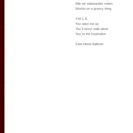
Wie wir miteinander reden
Workin on a groovy thing
Y.M.C.A.
You raise me up
You`ll never walk alone
You´re the Inspiration
Zwei kleine Italiener