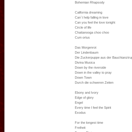
Bohemian Rhapsody
California dreaming
Can`t help falling in love
Can you feel the love tonight
Circle of life
Chattanooga choo choo
Cum ortus
Das Morgenrot
Der Lindenbaum
Die Zuckerpuppe aus der Bauchtanztru
Divina Musica
Down by the riverside
Down in the valley to pray
Down Town
Durch die schweren Zeiten
Ebony and Ivory
Edge of glory
Engel
Every time I feel the Spirit
Exodus
For the longest time
Freiheit